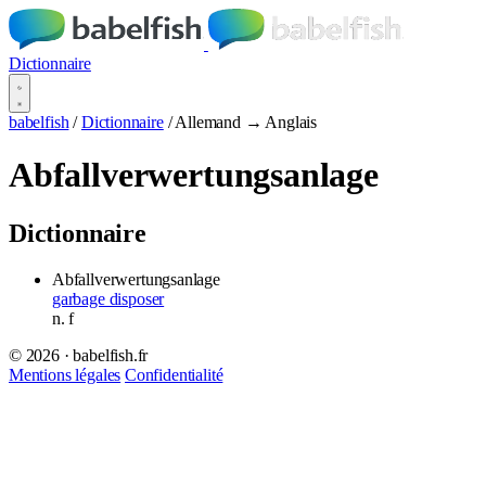
Dictionnaire
babelfish
/
Dictionnaire
/
Allemand → Anglais
Abfallverwertungsanlage
Dictionnaire
Abfallverwertungsanlage
garbage disposer
n.
f
© 2026 · babelfish.fr
Mentions légales
Confidentialité