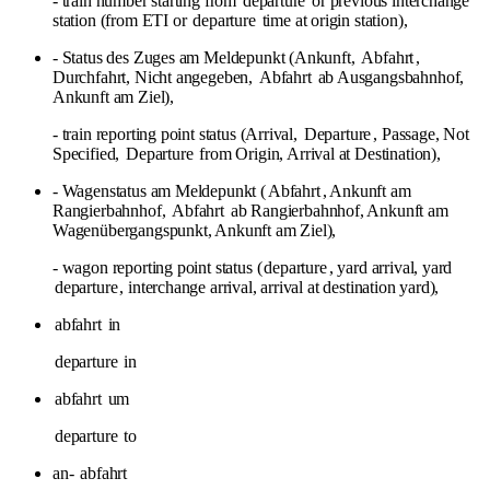
- train number starting from
departure
or previous interchange
station (from ETI or
departure
time at origin station),
- Status des Zuges am Meldepunkt (Ankunft,
Abfahrt
,
Durchfahrt, Nicht angegeben,
Abfahrt
ab Ausgangsbahnhof,
Ankunft am Ziel),
- train reporting point status (Arrival,
Departure
, Passage, Not
Specified,
Departure
from Origin, Arrival at Destination),
- Wagenstatus am Meldepunkt (
Abfahrt
, Ankunft am
Rangierbahnhof,
Abfahrt
ab Rangierbahnhof, Ankunft am
Wagenübergangspunkt, Ankunft am Ziel),
- wagon reporting point status (
departure
, yard arrival, yard
departure
, interchange arrival, arrival at destination yard),
abfahrt
in
departure
in
abfahrt
um
departure
to
an-
abfahrt