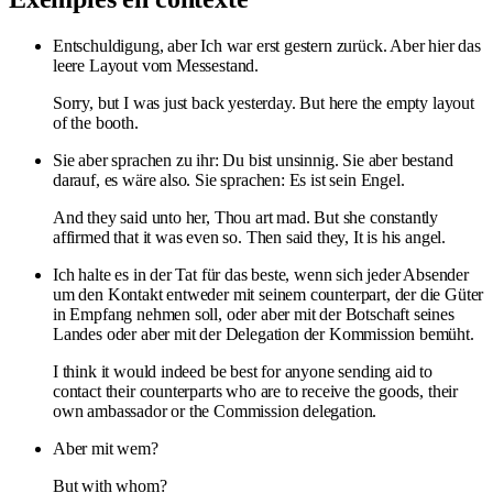
Entschuldigung, aber Ich war erst gestern zurück. Aber hier das
leere Layout vom Messestand.
Sorry, but I was just back yesterday. But here the empty layout
of the booth.
Sie aber sprachen zu ihr: Du bist unsinnig. Sie aber bestand
darauf, es wäre also. Sie sprachen: Es ist sein Engel.
And they said unto her, Thou art mad. But she constantly
affirmed that it was even so. Then said they, It is his angel.
Ich halte es in der Tat für das beste, wenn sich jeder Absender
um den Kontakt entweder mit seinem counterpart, der die Güter
in Empfang nehmen soll, oder aber mit der Botschaft seines
Landes oder aber mit der Delegation der Kommission bemüht.
I think it would indeed be best for anyone sending aid to
contact their counterparts who are to receive the goods, their
own ambassador or the Commission delegation.
Aber mit wem?
But with whom?