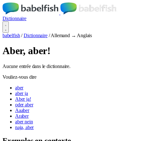
Dictionnaire
babelfish
/
Dictionnaire
/
Allemand → Anglais
Aber, aber!
Aucune entrée dans le dictionnaire.
Vouliez-vous dire
aber
aber ja
Aber ja!
oder aber
Aaaber
Araber
aber nein
naja, aber
Exemples en contexte