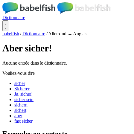
Dictionnaire
babelfish
/
Dictionnaire
/
Allemand → Anglais
Aber sicher!
Aucune entrée dans le dictionnaire.
Vouliez-vous dire
sicher
Sicherer
Ja, sicher!
sicher sein
sichern
sichert
aber
fast sicher
Exemples en contexte