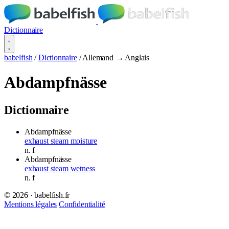
Dictionnaire
babelfish
/
Dictionnaire
/
Allemand → Anglais
Abdampfnässe
Dictionnaire
Abdampfnässe
exhaust steam moisture
n.
f
Abdampfnässe
exhaust steam wetness
n.
f
© 2026 · babelfish.fr
Mentions légales
Confidentialité