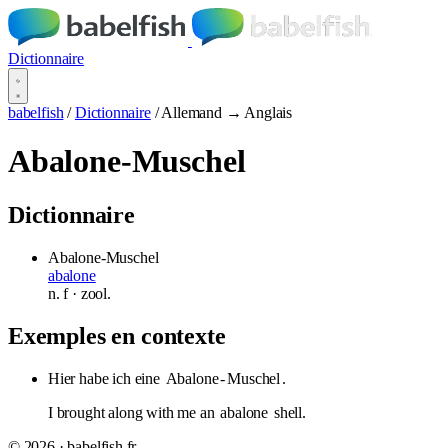
Dictionnaire
babelfish
/
Dictionnaire
/
Allemand → Anglais
Abalone-Muschel
Dictionnaire
Abalone-Muschel
abalone
n.
f
· zool.
Exemples en contexte
Hier habe ich eine
Abalone
-
Muschel
.
I brought along with me an
abalone
shell.
© 2026 · babelfish.fr