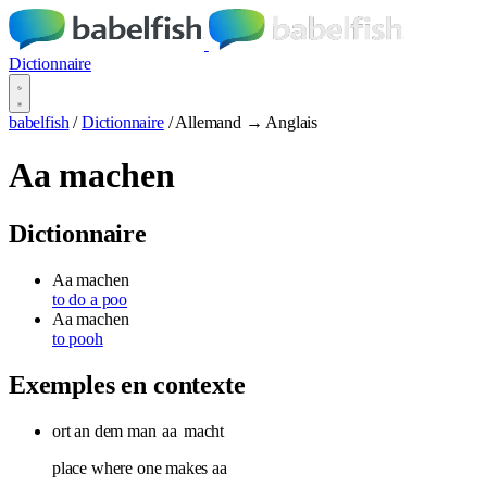
Dictionnaire
babelfish
/
Dictionnaire
/
Allemand → Anglais
Aa machen
Dictionnaire
Aa machen
to do a poo
Aa machen
to pooh
Exemples en contexte
ort an dem man
aa
macht
place where one makes aa