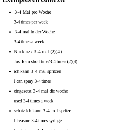
3
-4
Mal
pro Woche
3-4 times per week
3
-4
mal
in der Woche
3-4 times a week
Nur kurz /
3
-4
mal
(2)(
4
)
Just for a short time/3-4 times (2)(4)
ich kann
3
-4
mal
spritzen
I can spray 3-4 times
eingesetzt
3
-4
mal
die woche
used 3-4 times a week
schatz ich kann
3
-4
mal
spritze
I treasure 3-4 times syringe