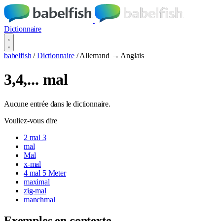
Dictionnaire
babelfish
/
Dictionnaire
/
Allemand → Anglais
3,4,... mal
Aucune entrée dans le dictionnaire.
Vouliez-vous dire
2 mal 3
mal
Mal
x-mal
4 mal 5 Meter
maximal
zig-mal
manchmal
Exemples en contexte