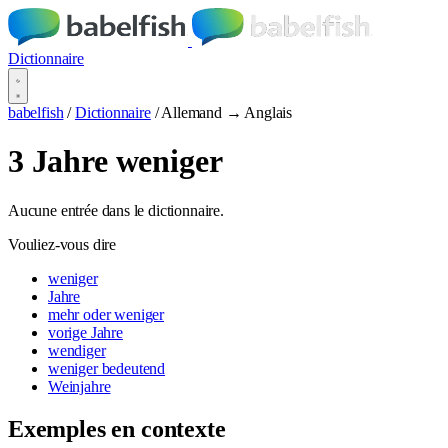
Dictionnaire
babelfish
/
Dictionnaire
/
Allemand → Anglais
3 Jahre weniger
Aucune entrée dans le dictionnaire.
Vouliez-vous dire
weniger
Jahre
mehr oder weniger
vorige Jahre
wendiger
weniger bedeutend
Weinjahre
Exemples en contexte