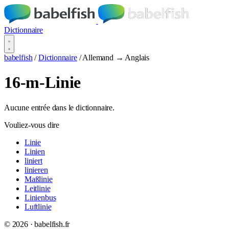
Dictionnaire
babelfish
/
Dictionnaire
/
Allemand → Anglais
16-m-Linie
Aucune entrée dans le dictionnaire.
Vouliez-vous dire
Linie
Linien
liniert
linieren
Maßlinie
Leitlinie
Linienbus
Luftlinie
© 2026 · babelfish.fr