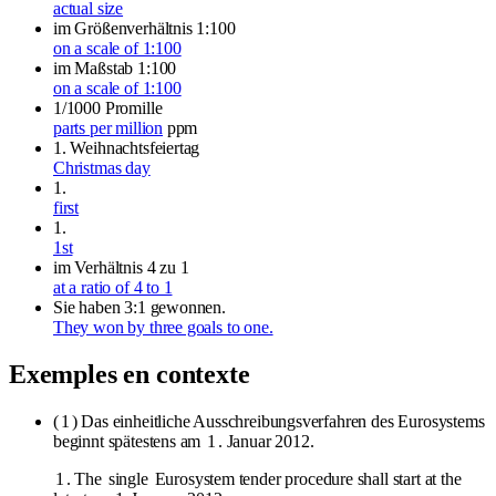
actual size
im Größenverhältnis 1:100
on a scale of 1:100
im Maßstab 1:100
on a scale of 1:100
1/1000 Promille
parts per million
ppm
1. Weihnachtsfeiertag
Christmas day
1.
first
1.
1st
im Verhältnis 4 zu 1
at a ratio of 4 to 1
Sie haben 3:1 gewonnen.
They won by three goals to one.
Exemples en contexte
(
1
) Das einheitliche Ausschreibungsverfahren des Eurosystems
beginnt spätestens am
1
. Januar 2012.
1
. The
single
Eurosystem tender procedure shall start at the